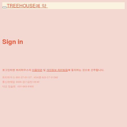
TREEHOUSE
예약
Sign in
로그인하면 트리하우스의
이용약관
및
개인정보 처리방침
에 동의하는 것으로 간주합니다.
트리하우스 691-27-01137 · 비버튼 623-37-01360
통신판매업 2026-경기송탄-0530
대표 정솔희 · 031-663-9900