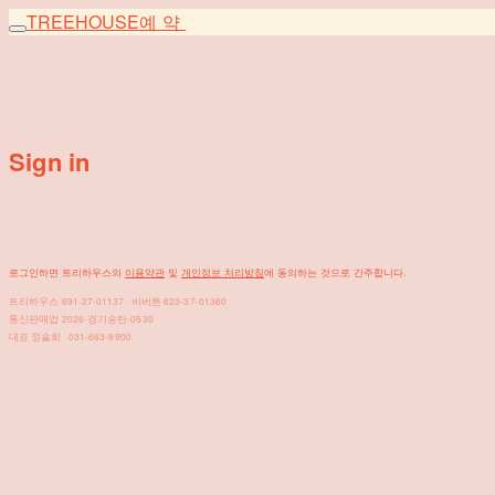
TREEHOUSE
예약
Sign in
로그인하면 트리하우스의
이용약관
및
개인정보 처리방침
에 동의하는 것으로 간주합니다.
트리하우스 691-27-01137 · 비버튼 623-37-01360
통신판매업 2026-경기송탄-0530
대표 정솔희 · 031-663-9900