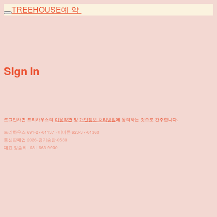
TREEHOUSE
예약
Sign in
로그인하면 트리하우스의
이용약관
및
개인정보 처리방침
에 동의하는 것으로 간주합니다.
트리하우스 691-27-01137 · 비버튼 623-37-01360
통신판매업 2026-경기송탄-0530
대표 정솔희 · 031-663-9900