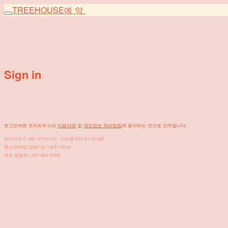
TREEHOUSE
예약
Sign in
로그인하면 트리하우스의
이용약관
및
개인정보 처리방침
에 동의하는 것으로 간주합니다.
트리하우스 691-27-01137 · 비버튼 623-37-01360
통신판매업 2026-경기송탄-0530
대표 정솔희 · 031-663-9900