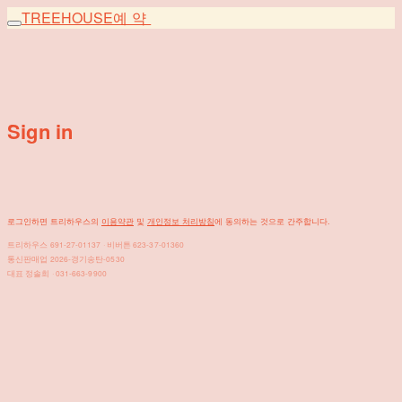
TREEHOUSE
예약
Sign in
로그인하면 트리하우스의
이용약관
및
개인정보 처리방침
에 동의하는 것으로 간주합니다.
트리하우스 691-27-01137 · 비버튼 623-37-01360
통신판매업 2026-경기송탄-0530
대표 정솔희 · 031-663-9900