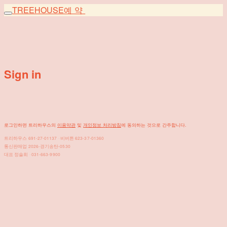
TREEHOUSE
예약
Sign in
로그인하면 트리하우스의
이용약관
및
개인정보 처리방침
에 동의하는 것으로 간주합니다.
트리하우스 691-27-01137 · 비버튼 623-37-01360
통신판매업 2026-경기송탄-0530
대표 정솔희 · 031-663-9900