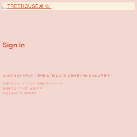
TREEHOUSE
예약
Sign in
로그인하면 트리하우스의
이용약관
및
개인정보 처리방침
에 동의하는 것으로 간주합니다.
트리하우스 691-27-01137 · 비버튼 623-37-01360
통신판매업 2026-경기송탄-0530
대표 정솔희 · 031-663-9900